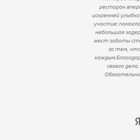
ресторан вперв
искренней улыбко
участие: помогла
небольшая задер
жест заботы сто
за тем, что
каждым.Благодар
своего дела
Обязательно 