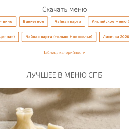
Cкачать меню
- вино
Банкетное
Чайная карта
Английское меню (
щенная)
Чайная карта (только Новоселье)
Лисички 2026
Таблица калорийности
ЛУЧШЕЕ В МЕНЮ СПБ