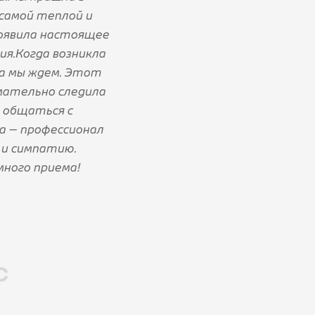
 самой теплой и
роявила настоящее
ия.Когда возникла
ка мы ждем. Этот
мательно следила
м общаться с
а — профессионал
 и симпатию.
много приема!