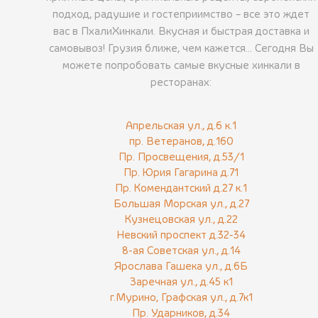
подход, радушие и гостеприимство – все это ждет
вас в ПхалиХинкали. Вкусная и быстрая доставка и
самовывоз! Грузия ближе, чем кажется... Сегодня Вы
можете попробовать самые вкусные хинкали в
ресторанах:
Апрельская ул., д.6 к.1
пр. Ветеранов, д.160
Пр. Просвещения, д.53/1
Пр. Юрия Гагарина д.71
Пр. Комендантский д.27 к.1
Большая Морская ул., д.27
Кузнецовская ул., д.22
Невский проспект д.32-34
8-ая Советская ул., д.14
Ярослава Гашека ул., д.6Б
Заречная ул., д.45 к1
г.Мурино, Графская ул., д.7к1
Пр. Ударников, д.34