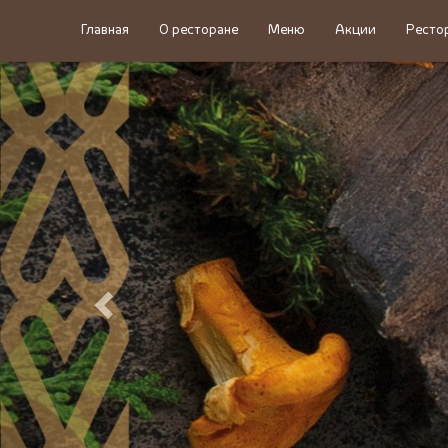
Главная
О ресторане
Меню
Акции
Ресто