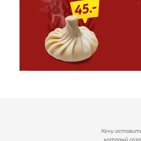
Хочу оставить
который созд