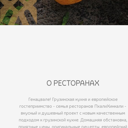
О РЕСТОРАНАХ
Генацвале! Грузинская кухня и европейское
гостеприимство - семья ресторанов ПхалиХинкали -
вкусный и душевный проект с новым качественным
подходом к грузинской кухне. Домашняя обстановка,
приятные цены, оригинальные рецепты, европейский