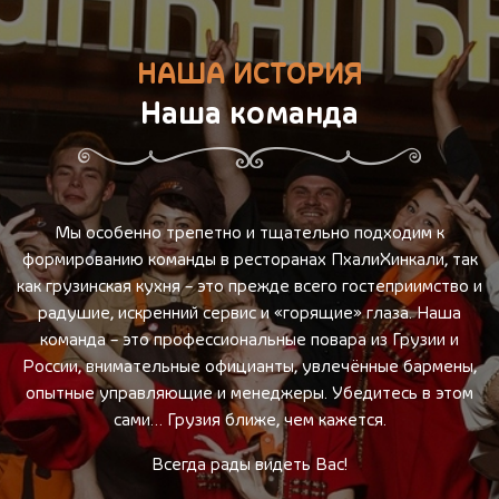
НАША ИСТОРИЯ
Наша команда
Мы особенно трепетно и тщательно подходим к
формированию команды в ресторанах ПхалиХинкали, так
как грузинская кухня – это прежде всего гостеприимство и
радушие, искренний сервис и «горящие» глаза. Наша
команда – это профессиональные повара из Грузии и
России, внимательные официанты, увлечённые бармены,
опытные управляющие и менеджеры. Убедитесь в этом
сами… Грузия ближе, чем кажется.
Всегда рады видеть Вас!