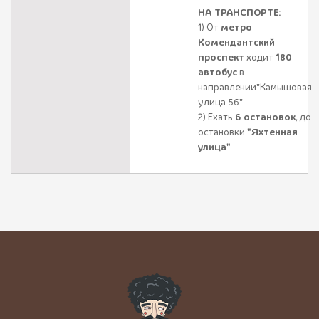
НА ТРАНСПОРТЕ:
1) От
метро
Комендантский
проспект
ходит
180
автобус
в
направлении"Камышовая
улица 56".
2) Ехать
6 остановок
, до
остановки
"Яхтенная
улица"