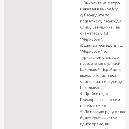
1) Выходите из
метро
Беговая
в выход №2.
2) Перейдите по
подземному переходу
улицу Савушкина – вы
окажетесь у ТЦ
"Меркурий".
3) Двигайтесь вдоль ТЦ
"Меркурий" по
Туристской улице до
пересечения с улицей
Школьной. Перейдите
вначале Туристскую
улицу, а затем и улицу
Школьную.
4) Пройдите до
Приморского шоссе и
перейдите его.
5) По правую руку от вас
будет крытый каток –
идите прямо, вы