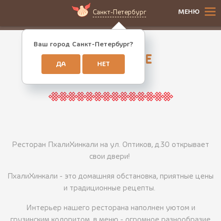
МЕНЮ
Санкт-Петербург
Ваш город Санкт-Петербург?
О РЕСТОРАНЕ
ДА
НЕТ
Интерьер
Ресторан ПхалиХинкали на ул. Оптиков, д.30 открывает
свои двери!
ПхалиХинкали - это домашняя обстановка, приятные цены
и традиционные рецепты.
Интерьер нашего ресторана наполнен уютом и
грузинским колоритом, в меню - огромное разнообразие