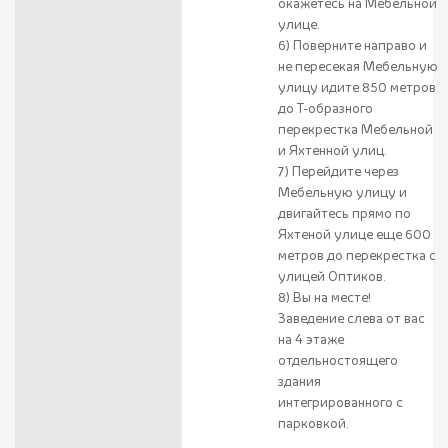
окажетесь на Мебельной
улице.
6) Поверните направо и
не пересекая Мебельную
улицу идите 850 метров
до Т-образного
перекрестка Мебельной
и Яхтенной улиц.
7) Перейдите через
Мебельную улицу и
двигайтесь прямо по
Яхтеной улице еще 600
метров до перекрестка с
улицей Оптиков.
8) Вы на месте!
Заведение слева от вас
на 4 этаже
отдельностоящего
здания
интегрированного с
парковкой.