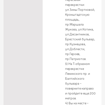
перекрестки:
ул.Зины Портновой,
Кронштадтскую
площадь,
пр.Маршала
Жукова, ул.Котина,
ул.Десантников,
Брестский бульвар,
пр.Кузнецова,
ул.Доблести,
пр.Героев,
пр.Патриотов.
3) На Т-образном
перекрестке
Ленинского пр. и
Балтийского
бульвара –
поверните направо
и пройдите еще 200
метров.
4) Вы на месте –