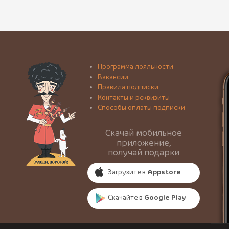
Программа лояльности
Вакансии
Правила подписки
Контакты и реквизиты
Способы оплаты подписки
Скачай мобильное
приложение,
получай подарки
Загрузите в
Appstore
Скачайте в
Google Play