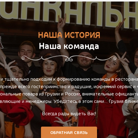
НАША ИСТОРИЯ
Наша команда
и тщательно подходим к формированию команды в ресторанах
о прежде всего гостеприимство и радушие, искренний сервис и
иональные повара из Грузии и России, внимательные официант
вляющие и менеджеры. Убедитесь в этом сами… Грузия ближе,
Всегда рады видеть Вас!
ОБРАТНАЯ СВЯЗЬ