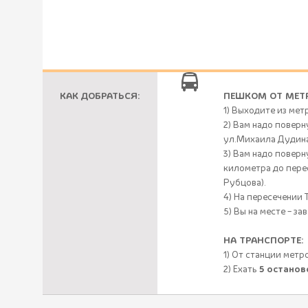
КАК ДОБРАТЬСЯ:
ПЕШКОМ ОТ МЕТ
1) Выходите из ме
2) Вам надо поверн
ул.Михаила Дудина
3) Вам надо повер
километра до пере
Рубцова).
4) На пересечении 
5) Вы на месте – за
НА ТРАНСПОРТЕ:
1) От станции метр
2) Ехать
5 останов