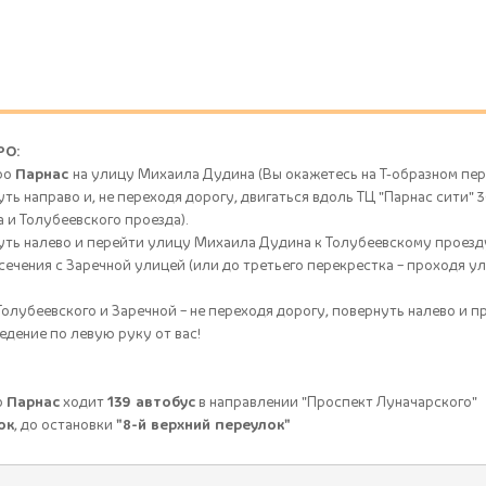
РО:
тро
Парнас
на улицу Михаила Дудина (Вы окажетесь на Т-образном пе
уть направо и, не переходя дорогу, двигаться вдоль ТЦ "Парнас сити"
 и Толубеевского проезда).
нуть налево и перейти улицу Михаила Дудина к Толубеевскому проезд
сечения с Заречной улицей (или до третьего перекрестка – проходя 
Толубеевского и Заречной – не переходя дорогу, повернуть налево и п
ведение по левую руку от вас!
о
Парнас
ходит
139 автобус
в направлении "Проспект Луначарского"
ок
, до остановки
"8-й верхний переулок"