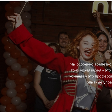
Мы особенно трепетно 
грузинская кухня – эт
команда – это професс
опытные упра