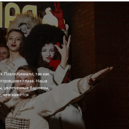
 ПхалиХинкали, так как
 «горящие» глаза. Наша
ы, увлечённые бармены,
 чем кажется.