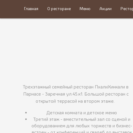
Главная
О ресторане
Меню
Акции
Ресто
Трехэтажный семейный ресторан ПхалиХинкали в
Парнасе - Заречная ул.45.к1. Большой ресторан с
открытой террасой на втором этаже.
Детская комната и детское меню
Третий этаж - вместительный зал со сценой и
оборудованием для любых торжеств и бизнес-
встреч - от конференций и свадеб до выставок