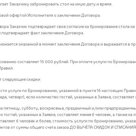
гает Заказчику забронировать стол на иную дату и время.
новой офертой Исполнителя о заключении Договора.
вора Заказчик подтверждает свое согласие на бронирование стола на 
и подтверждает факт заключения Договора.
ризнается оказанной в момент заключения Договора и выражается в п
ированию составляет 15 000 рублей. При оплате услуги по Брониров
Правил.
ет следующие скидки:
мости услуги по Бронированию, указанной в пункте 14 настоящих Прав
еда, четверг), если количество гостей, указанных в Заявке, составляет 
на пятницу, субботу, воскресенье, праздничный и/или предпраздничный
о гостей, указанных в Заявке, составляет менее 6 человек, а также на 
оставляет 6 человек и более, стоимость услуги по бронированию, указа
оцентов от суммы общего счета заказа ДО ВЫЧЕТА СКИДОК И СПИСАНИЯ