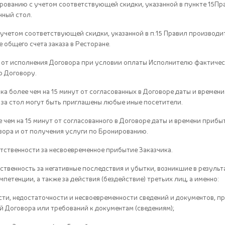
ированию с учетом соответствующей скидки, указанной в пункте 15Пра
ный стол.
с учетом соответствующей скидки, указанной в п.15 Правил производи
 общего счета заказа в Ресторане.
ся от исполнения Договора при условии оплаты Исполнителю фактичес
о Договору.
ика более чем на 15 минут от согласованных в Договоре даты и време
за стол могут быть приглашены любые иные посетители.
е чем на 15 минут от согласованного в Договоре даты и времени прибы
вора и от получения услуги по Бронированию.
етственности за несвоевременное прибытие Заказчика.
ственность за негативные последствия и убытки, возникшие в результ
петенции, а также за действия (бездействие) третьих лиц, а именно:
сти, недостаточности и несвоевременности сведений и документов, п
 Договора или требований к документам (сведениям);