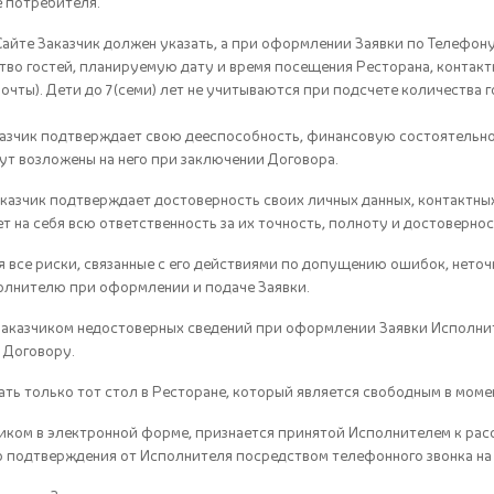
е потребителя.
Сайте Заказчик должен указать, а при оформлении Заявки по Телефо
тво гостей, планируемую дату и время посещения Ресторана, контакт
очты). Дети до 7(семи) лет не учитываются при подсчете количества 
азчик подтверждает свою дееспособность, финансовую состоятельнос
дут возложены на него при заключении Договора.
аказчик подтверждает достоверность своих личных данных, контактных
ет на себя всю ответственность за их точность, полноту и достовернос
ебя все риски, связанные с его действиями по допущению ошибок, нет
лнителю при оформлении и подаче Заявки.
 Заказчиком недостоверных сведений при оформлении Заявки Исполнит
 Договору.
ать только тот стол в Ресторане, который является свободным в моме
чиком в электронной форме, признается принятой Исполнителем к ра
 подтверждения от Исполнителя посредством телефонного звонка на 