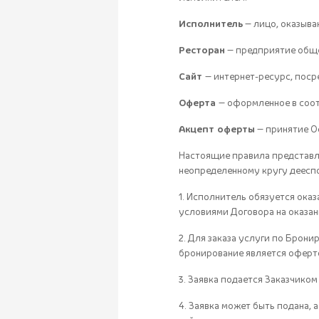
Исполнитель
— лицо, оказыва
Ресторан
— предприятие обще
Сайт
— интернет-ресурс, поср
Оферта
— оформленное в соо
Акцепт оферты
— принятие О
Настоящие правила представл
неопределенному кругу деесп
1. Исполнитель обязуется оказ
условиями Договора на оказан
2. Для заказа услуги по Брони
бронирование является оферто
3. Заявка подается Заказчико
4. Заявка может быть подана,