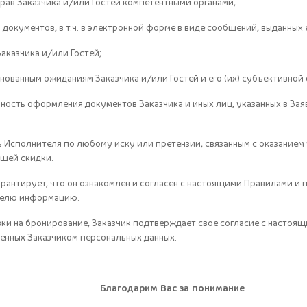
прав Заказчика и/или Гостей компетентными органами;
а документов, в т.ч. в электронной форме в виде сообщений, выданных
Заказчика и/или Гостей;
нованным ожиданиям Заказчика и/или Гостей и его (их) субъективной 
ьность оформления документов Заказчика и иных лиц, указанных в За
ь Исполнителя по любому иску или претензии, связанным с оказанием
ющей скидки.
арантирует, что он ознакомлен и согласен с настоящими Правилами и 
телю информацию.
ки на бронирование, Заказчик подтверждает свое согласие с настоящ
енных Заказчиком персональных данных.
Благодарим Вас за понимание