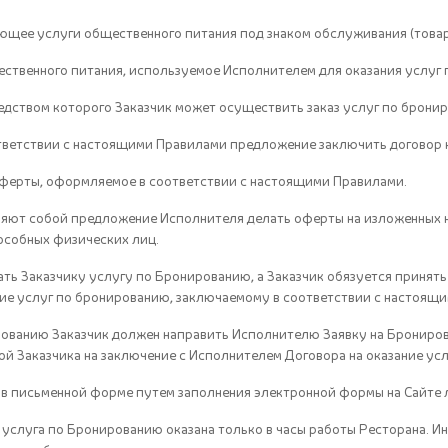
ющее услуги общественного питания под знаком обслуживания (товар
ственного питания, используемое Исполнителем для оказания услуг п
едством которого Заказчик может осуществить заказ услуг по брони
тветствии с настоящими Правилами предложение заключить договор н
ферты, оформляемое в соответствии с настоящими Правилами.
яют собой предложение Исполнителя делать оферты на изложенных н
особных физических лиц.
ать Заказчику услугу по Бронированию, а Заказчик обязуется принять
ие услуг по бронированию, заключаемому в соответствии с настоящ
рованию Заказчик должен направить Исполнителю Заявку на Бронирован
й Заказчика на заключение с Исполнителем Договора на оказание усл
м в письменной форме путем заполнения электронной формы на Сайте 
 а услуга по Бронированию оказана только в часы работы Ресторана.