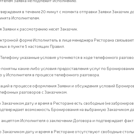
ителем Заявка не подлежит исполнению.
тверждения в течение 20 минут с момента отправки Заявки Заказчик д
ринята Исполнителем.
я Заявки к рассмотрению несет Заказчик.
лектронной форме Исполнитель в лице менеджера Ресторана связывает
ных в пункте 5 настоящих Правил.
 Телефону указанные условия уточняются в ходе телефонного разгов
 не понятны какие-либо условия предоставления услуг по Бронировани
у Исполнителя в процессе телефонного разговора.
туаций в процессе оформления Заявки и обсуждения условий Брониро
лефонных разговоров с Заказчиком.
ую Заказчиком дату и время в Ресторане есть свободные (не заброниро
одтверждает возможность Бронирования на выбранную Заказчиком да
я акцептом Исполнителя о заключении Договора и подтверждает факт
ую Заказчиком дату и время в Ресторане отсутствуют свободные столы