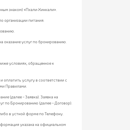
ным знаком) «Пхали-Хинкали».
о организации питания.
рованию.
а оказание услуг по бронированию.
иже условиях, обращенное к
 и оплатить услугу в соответствии с
ими Правилами.
ие (далее – Заявка). Заявка на
уг по Бронированию (далее – Договор).
либо в устной форме по Телефону.
 Информация указана на официальном