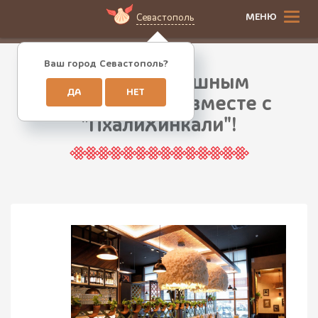
МЕНЮ
Севастополь
Ваш город Севастополь?
Станьте успешным
ДА
НЕТ
ресторатором вместе с
"ПхалиХинкали"!