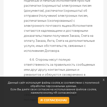
подписью и печатью Исполнителя простые
распечатки (скриншоты) электронных писем
(документов), распечатки (скриншоты) об
отправке (получении) электронных писем,
распечатанных (скопированных) с
электронного почтового ящика Исполнителя
считаются надлежащими и достоверными
доказательствами получения Заказа, Счета на
оплату Заказа, Акта, Счета на дополнительные
услуги, иных обстоятельств, связанных с
исполнением Договора.
6.6. Стороны несут полную
ответственность за правильность сообщенных
ими друг другу контактных данных и
реквизитов и обязуются своевременно в
письменной форме уведомлять другую
x
Данный сайт использует файлы cookie, в соответствии с политикой
Сторону об их изменении, а в случае не
обработки персональных данных.
Если Вы даете свое согласие на использование файлов cookie,
уведомления несут риск наступления
нажмите кнопку «Я согласен(на)»
связанных с этим неблагоприятных
последствий.
Я СОГЛАСЕН(НА)