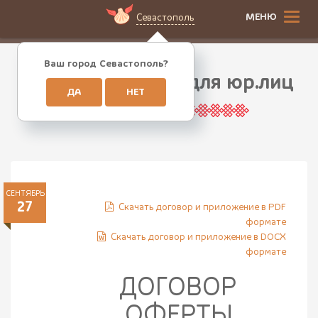
МЕНЮ
Севастополь
Ваш город Севастополь?
Договор оферты для юр.лиц
ДА
НЕТ
СЕНТЯБРЬ
27
Скачать договор и приложение в PDF
формате
Скачать договор и приложение в DOCX
формате
ДОГОВОР
ОФЕРТЫ