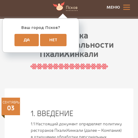
МЕНЮ
Псков
Ваш город Псков?
Политика
ДА
НЕТ
конфиденциальности
ПхалиХинкали
СЕНТЯБРЬ
03
1. ВВЕДЕНИЕ
1.1 Настоящий документ определяет политику
ресторанов ПхалиХинкали (далее — Компания)
в отношении обработки персональных