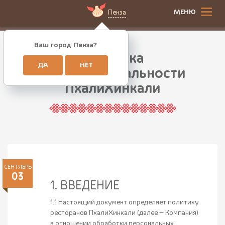
МЕНЮ
Пенза
Ваш город Пенза?
Политика
ДА
НЕТ
конфиденциальности
ПхалиХинкали
СЕНТЯБРЬ
03
1. ВВЕДЕНИЕ
1.1 Настоящий документ определяет политику
ресторанов ПхалиХинкали (далее — Компания)
в отношении обработки персональных