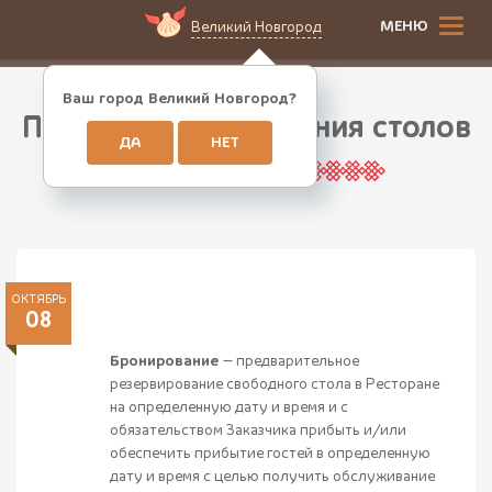
МЕНЮ
Великий Новгород
Ваш город Великий Новгород?
Правила бронирования столов
ДА
НЕТ
ОКТЯБРЬ
08
Бронирование
— предварительное
резервирование свободного стола в Ресторане
на определенную дату и время и с
обязательством Заказчика прибыть и/или
обеспечить прибытие гостей в определенную
дату и время с целью получить обслуживание