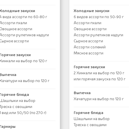
Холодные закуски
Холодные закуски
4 вида ассорти по 60-80 г
6 видов ассорти по 50-90 г
Ассорти пхали
Ассорти пхали
Овощное ассорти
Овощное ассорти
Ассорти рулетиков надуги
Ассорти рулетиков надуги
Сырное ассорти
Сырное ассорти
Ассорти солений
Мясное ассорти
Горячие закуски
Хинкали на выбор по 120 г
Горячие закуски
2 Хинкали на выбор по 120 г
Выпечка
или горячая закуска по 120 г
Хачапури на выбор по 120 г
Выпечка
Горячие блюда
Хачапури на выбор по 120 г
Шашлыки на выбор
Треска с овощами
1 вид или 50/50 (по 270 г)
Горячие блюда
Шашлыки на выбор
Треска с овощами
Гарниры