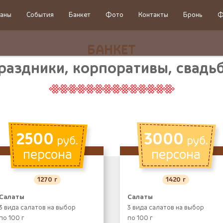
аны
События
Банкет
Фото
Контакты
Бронь
Ф
БАНКЕТ
раздники, корпоративы, свадь
2500
3000
руб.
руб.
персона
персона
1270 г
1420 г
Салаты
Салаты
3 вида салатов на выбор
3 вида салатов на выбор
по 100 г
по 100 г