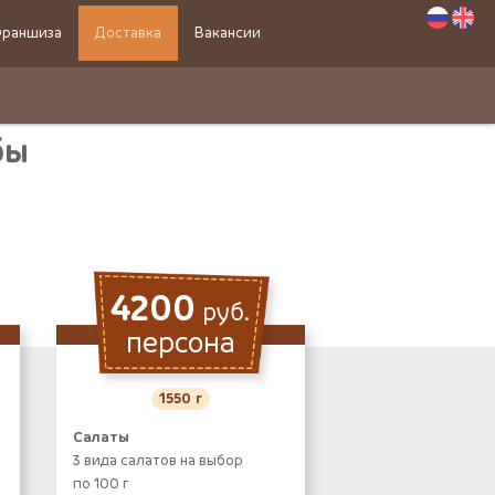
раншиза
Доставка
Вакансии
бы
4200
руб.
персона
1550 г
Салаты
3 вида салатов на выбор
по 100 г