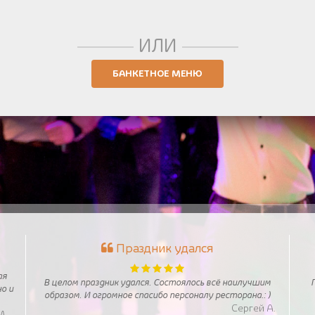
ИЛИ
БАНКЕТНОЕ МЕНЮ
Праздник удался
ая
В целом праздник удался. Состоялось всё наилучшим
П
о и
образом. И огромное спасибо персоналу ресторана.: )
Сергей А.