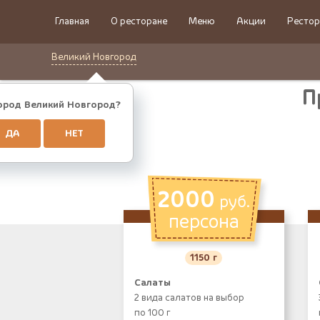
Главная
О ресторане
Меню
Акции
Рестор
Великий Новгород
П
ород Великий Новгород?
ДА
НЕТ
2000
руб.
персона
1150 г
Салаты
2 вида салатов на выбор
по 100 г