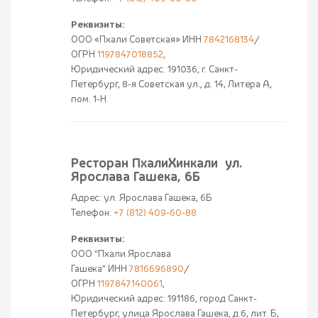
Реквизиты:
ООО «Пхали Советская» ИНН
7842168134
/
ОГРН
1197847018852
,
Юридический адрес: 191036, г. Санкт-
Петербург, 8-я Советская ул., д. 14, Литера А,
пом. 1-Н
Ресторан ПхалиХинкали ул.
Ярослава Гашека, 6Б
Адрес: ул. Ярослава Гашека, 6Б
Телефон:
+7 (812) 409-60-88
Реквизиты:
ООО "Пхали Ярослава
Гашека" ИНН
7816696890
/
ОГРН
1197847140061
,
Юридический адрес: 191186, город Санкт-
Петербург, улица Ярослава Гашека, д.6, лит. Б,