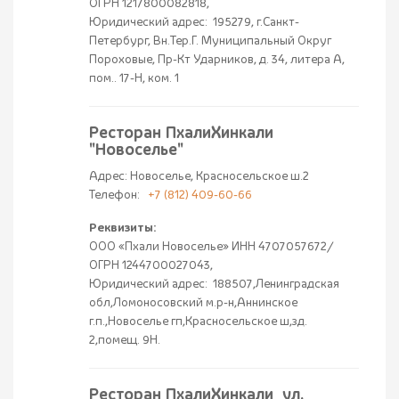
ОГРН 1217800082818,
Юридический адрес: 195279, г.Санкт-
Петербург, Вн.Тер.Г. Муниципальный Округ
Пороховые, Пр-Кт Ударников, д. 34, литера А,
пом.. 17-Н, ком. 1
Ресторан ПхалиХинкали
"Новоселье"
Адрес: Новоселье, Красносельское ш.2
Телефон:
+7 (812) 409-60-66
Реквизиты:
ООО «Пхали Новоселье» ИНН 4707057672/
ОГРН 1244700027043,
Юридический адрес: 188507,Ленинградская
обл,Ломоносовский м.р-н,Аннинское
г.п.,Новоселье гп,Красносельское ш,зд.
2,помещ. 9Н.
Ресторан ПхалиХинкали ул.