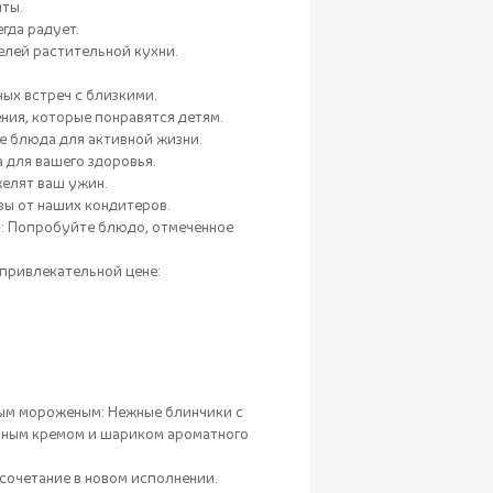
пты.
гда радует.
елей растительной кухни.
ых встреч с близкими.
ния, которые понравятся детям.
е блюда для активной жизни.
 для вашего здоровья.
желят ваш ужин.
зы от наших кондитеров.
»: Попробуйте блюдо, отмеченное
привлекательной цене:
ным мороженым: Нежные блинчики с
рным кремом и шариком ароматного
 сочетание в новом исполнении.