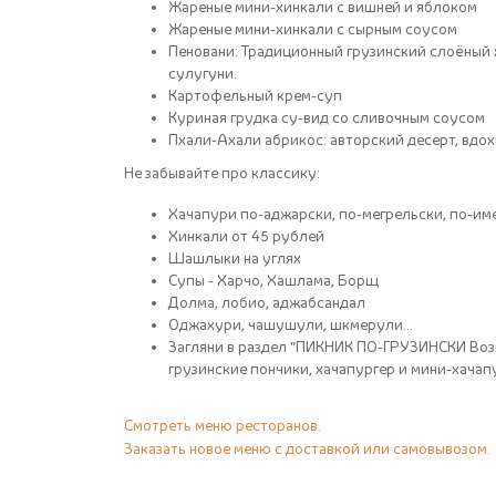
Жареные мини-хинкали с вишней и яблоком
Жареные мини-хинкали с сырным соусом
Пеновани: Традиционный грузинский слоёный х
сулугуни.
Картофельный крем-суп
Куриная грудка су-вид со сливочным соусом
Пхали-Ахали абрикос: авторский десерт, вдо
Не забывайте про классику:
Хачапури по-аджарски, по-мегрельски, по-им
Хинкали от 45 рублей
Шашлыки на углях
Супы - Харчо, Хашлама, Борщ
Долма, лобио, аджабсандал
Оджахури, чашушули, шкмерули...
Загляни в раздел "ПИКНИК ПО-ГРУЗИНСКИ Возь
грузинские пончики, хачапургер и мини-хачап
Смотреть меню ресторанов.
Заказать новое меню с доставкой или самовывозом.