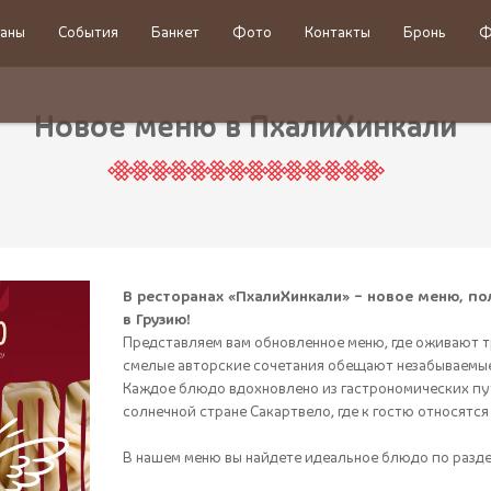
аны
События
Банкет
Фото
Контакты
Бронь
Ф
Новое меню в ПхалиХинкали
В ресторанах «ПхалиХинкали» – новое меню, по
в Грузию!
Представляем вам обновленное меню, где оживают т
смелые авторские сочетания обещают незабываемые
Каждое блюдо вдохновлено из гастрономических п
солнечной стране Сакартвело, где к гостю относятся
В нашем меню вы найдете идеальное блюдо по разд