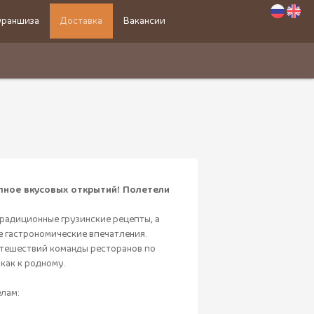
раншиза
Доставка
Вакансии
лное вкусовых открытий! Полетели
радиционные грузинские рецепты, а
 гастрономические впечатления.
утешествий команды ресторанов по
 как к родному.
елам: