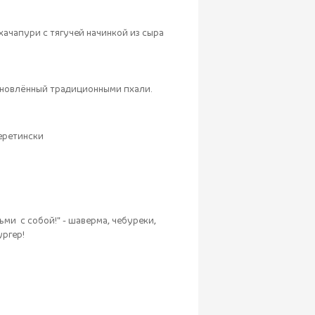
ачапури с тягучей начинкой из сыра
хновлённый традиционными пхали.
еретински
ми с собой!" - шаверма, чебуреки,
ургер!