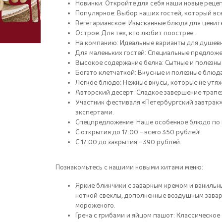
Новинки: Откройте для себя наши новые реце
Популярное: Выбор наших гостей, который все
Вегетарианское: Изысканные блюда для ценит
Острое: Для тех, кто любит поострее...
На компанию: Идеальные варианты для душевн
Для маленьких гостей: Специальные предложе
Высокое содержание белка: Сытные и полезны
Богато клетчаткой: Вкусные и полезные блюда
Лёгкое блюдо: Нежные вкусы, которые не утя
Авторский десерт: Сладкое завершение трапе
Участник фестиваля «Петербургский завтрак
экспертами.
Спецпредложение: Наше особенное блюдо по 
С открытия до 17:00 – всего 350 рублей!
С 17:00 до закрытия – 390 рублей.
Познакомьтесь с нашими новыми хитами меню:
Яркие блинчики с заварным кремом и ваниль
ноткой свеклы, дополненные воздушным зава
мороженого.
Греча с грибами и яйцом пашот: Классическое