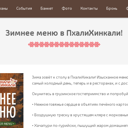
раны
События
Банкет
Фото
Контакты
Бронь
Зимнее меню в ПхалиХинкали!
Зима зовёт к столу в ПхалиХикали! Изысканное меню
самый холодный день, теперь и в ресторанах, и с дос
Окунитесь в грузинское гостеприимство и попробуй
• Нежное говяжье сердце в объятиях печёного карто
• Воздушную треску в хрустящем кляре с морковны
• Хачапури по-гурийски, пышущий жаром домашнего