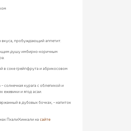
нком
ыв вкуса, пробуждающий аппетит.
вающим душу имбирно-коричным
ра.
ий в соке грейпфрута и абрикосовом
– солнечная курага с облепихой и
х ежевики и ягод асаи.
держанный в дубовых бочках, – напиток
анах ПхалиХинкали на
сайте