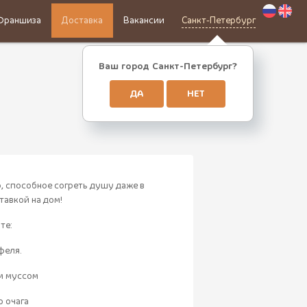
Франшиза
Доставка
Вакансии
Санкт-Петербург
Ваш город Санкт-Петербург?
ДА
НЕТ
, способное согреть душу даже в
тавкой на дом!
те:
феля.
м муссом
 очага