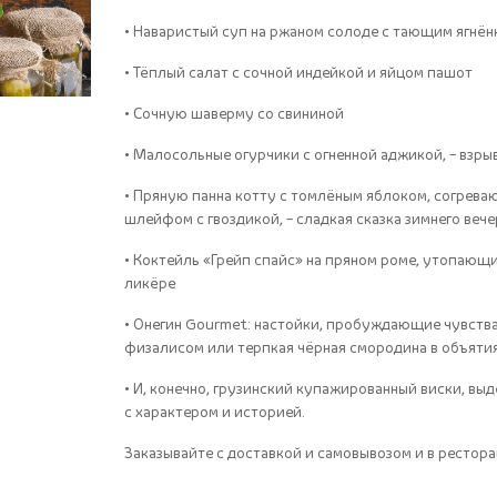
• Наваристый суп на ржаном солоде с тающим ягнё
• Тёплый салат с сочной индейкой и яйцом пашот
• Сочную шаверму со свининой
• Малосольные огурчики с огненной аджикой, – взр
• Пряную панна котту с томлёным яблоком, согре
шлейфом с гвоздикой, – сладкая сказка зимнего вече
• Коктейль «Грейп спайс» на пряном роме, утопающ
ликёре
• Онегин Gourmet: настойки, пробуждающие чувства 
физалисом или терпкая чёрная смородина в объятия
• И, конечно, грузинский купажированный виски, вы
с характером и историей.
Заказывайте с доставкой и самовывозом и в рестор