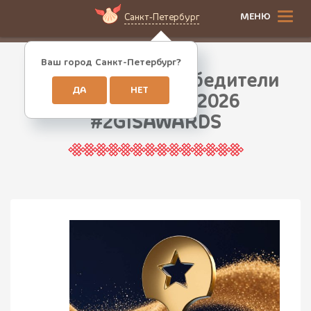
МЕНЮ
Санкт-Петербург
Ваш город Санкт-Петербург?
ПхалиХинкали победители
ДА
НЕТ
премии 2ГИС 2026
#2GISAWARDS