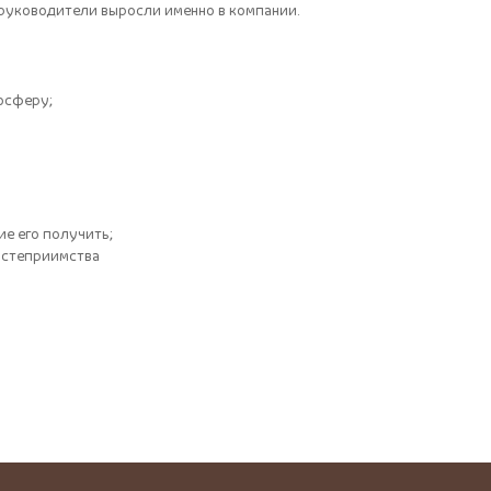
 руководители выросли именно в компании.
осферу;
е его получить;
гостеприимства