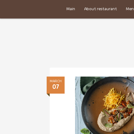
Main
About restaurant
Men
MARCH
07