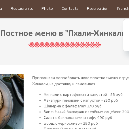
u
Restaurants
Photo
Contacts
Reservation
Franch
Постное меню в "Пхали-Хинкали"
Приглашаем попробовать новое постное меню с гру
Хинкали, на доставку и самовывоз.
Хинкали с картофелем и капустой - 55 руб
Хачапури пеновани с капустой - 230 руб
Шаверма с фалафелем 370 руб
Запечённый баклажан с зелёным сацебели 390
Салат с баклажанами и тофу 490 руб
Борщ с черносливом 290 руб