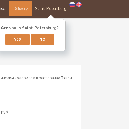
ise
Delivery
Saint-Petersburg
Are you in Saint-Petersburg?
YES
NO
зинским колоритом в ресторанах Пхали
 руб