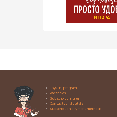
Loyalty program
Vacancies
Subscription rules
Contacts and details
Subscription payment methods