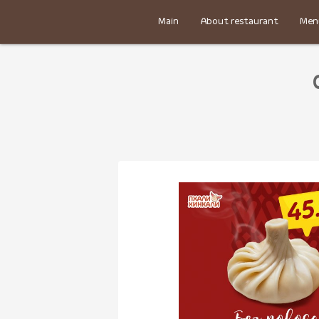
Main
About restaurant
Men