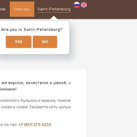
ise
Delivery
Saint-Petersburg
Are you in Saint-Petersburg?
!
YES
NO
же вкусом, качеством и ценой, с
Хинкали!
роматного бульона и нежное, тонкое
 снова и снова! Закажите хоть целую
и по тел.
+7 (841) 275-5255