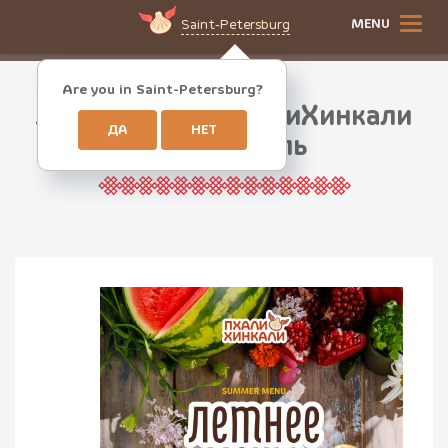
MENU
Saint-Petersburg
Are you in Saint-Petersburg?
Летнее меню ПхалиХинкали
ДА
НЕТ
Севастополь