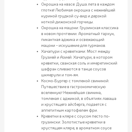
Окрошка на квасе: Душа лета в каждом
глотке! Любимая окрошка с нежнейшей
куриной грудкой су-вид и дерзкой
ноткой дижонской горчицы.
Окрошка на мацони: Грузинская классика
в новом прочтении. Ароматный тархун,
пикантная аджика и освежающий
мацони – искушение для гурманов.
Хачапури с креветками: Мост между
Грузией и Азией. Хачапури, в котором
креветки, сванская соль и имеретинский
шафран сливаются в танце соусов
шкмерули и том-ям.
Космо-Бургер с томленой свининой:
Путешествие в гастрономическую
вселенную! Нежнейшая свинина,
томленая с аджикой, в объятиях лаваша
и хрустящего айсберга, подается с
аппетитным картофелем фри.
Креветки в кляре с соусом песто по-
грузински: Золотистые креветки в
хрустящем кляре, в ароматном соусе