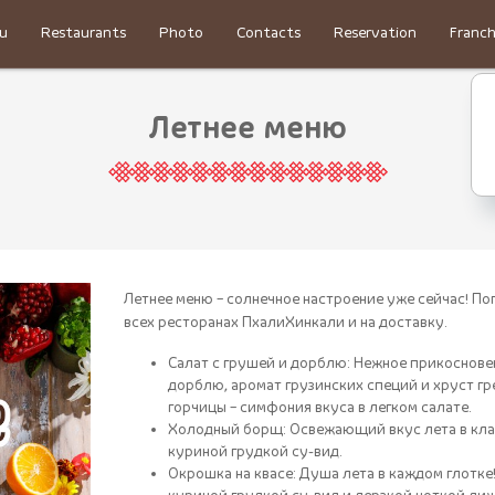
u
Restaurants
Photo
Contacts
Reservation
Franch
Летнее меню
Летнее меню – солнечное настроение уже сейчас! П
всех ресторанах ПхалиХинкали и на доставку.
Салат с грушей и дорблю: Нежное прикоснове
дорблю, аромат грузинских специй и хруст гр
горчицы – симфония вкуса в легком салате.
Холодный борщ: Освежающий вкус лета в кла
куриной грудкой су-вид.
Окрошка на квасе: Душа лета в каждом глотк