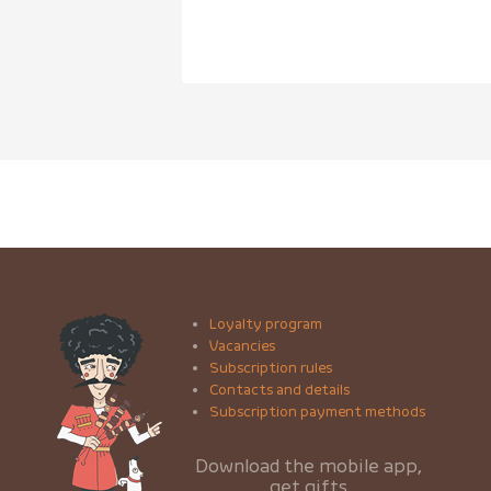
Loyalty program
Vacancies
Subscription rules
Contacts and details
Subscription payment methods
Download the mobile app,
get gifts