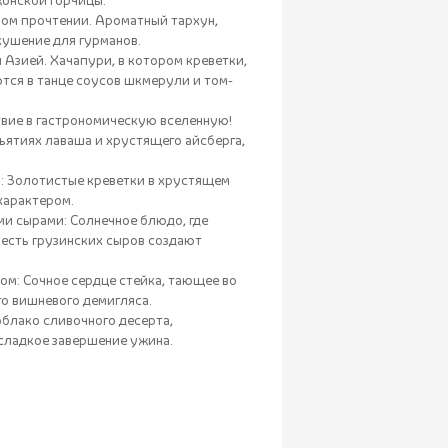
жонской горчицы.
вом прочтении. Ароматный тархун,
кушение для гурманов.
 Азией. Хачапури, в котором креветки,
тся в танце соусов шкмерули и том-
вие в гастрономическую вселенную!
ъятиях лаваша и хрустящего айсберга,
и: Золотистые креветки в хрустящем
 характером.
ми сырами: Солнечное блюдо, где
честь грузинских сыров создают
ом: Сочное сердце стейка, тающее во
го вишневого демигляса.
облако сливочного десерта,
ладкое завершение ужина.