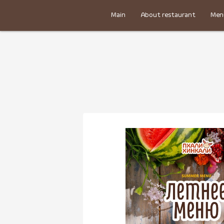
Main
About restaurant
Men