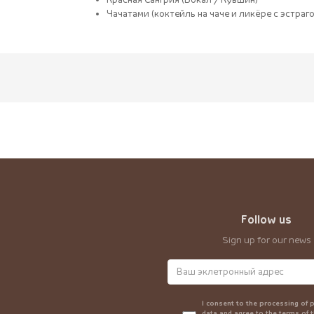
Красная Сангрия (Бокал / Кувшин)
Чачатами (коктейль на чаче и ликёре с эстраг
Follow us
Sign up for our news
I consent to the processing of 
data and agree to the terms of 