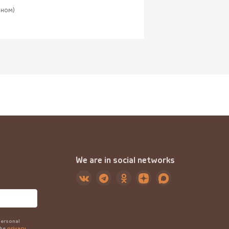
оном)
We are in social networks
personal
the
privacy