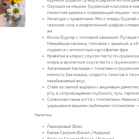
куриной грудкой су-вид и дерзкой ноткой ди
Окрошка на мацони: Грузинская классика в но
пикантная аджика и освежающий мацони – ис
Хачапури с креветками: Мост между Грузией и
сванская соль и имеретинский шафран сливаю
ям.
Космо-Бургер с томленой свининой: Путешест
Нежнейшая свинина, томленая с аджикой, в об
подается с аппетитным картофелем фри.
Креветки в кляре с соусом песто по-грузинск
кляре, в ароматном соусе песто с грузинским
Запеченный баклажан с томатами и грузински
мягкость баклажана, сладость томатов и тягу
незабываемый вкус.
Стейк из свиной вырезки с вишневым демигляс
рту, в сопровождении глубокого, чуть терпко
Сливочная панна котта с топпингами: Нежное 
украшенное вашими любимыми топпингами – с
Напитки:
Лавандовый Физз
Белая Сангрия (Бокал / Кувшин)