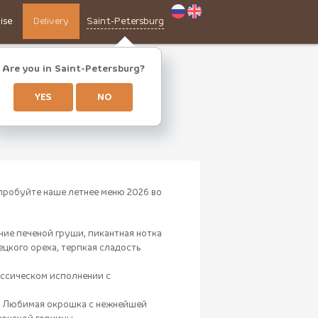
ise
Delivery
Saint-Petersburg
Are you in Saint-Petersburg?
YES
NO
опробуйте наше летнее меню 2026 во
ние печеной груши, пикантная нотка
ецкого ореха, терпкая сладость
ссическом исполнении с
е! Любимая окрошка с нежнейшей