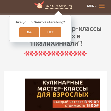
MENU
Saint-Petersburg
Are you in Saint-Petersburg?
Кулинарные мастер-классы
ДА
НЕТ
для взрослых в
"ПхалиХинкали"!