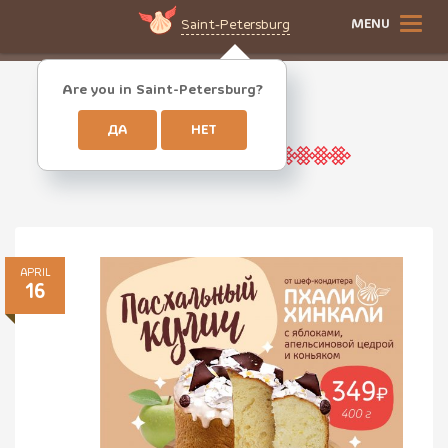
MENU
Saint-Petersburg
Are you in Saint-Petersburg?
Easter
ДА
НЕТ
APRIL
16