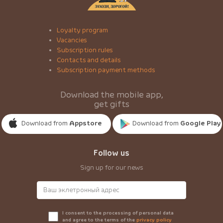
Loyalty program
Vacancies
Subscription rules
Contacts and details
Subscription payment methods
Download the mobile app,
get gifts
Download from
Appstore
Download from
Google Play
Follow us
Sign up for our news
I consent to the processing of personal data
and agree to the terms of the
privacy policy