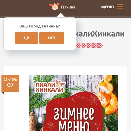
МЕНЮ
Гатчина
Ваш город Гатчина?
Зимнее меню в ПхалиХинкали
ДА
НЕТ
ДЕКАБРЬ
07