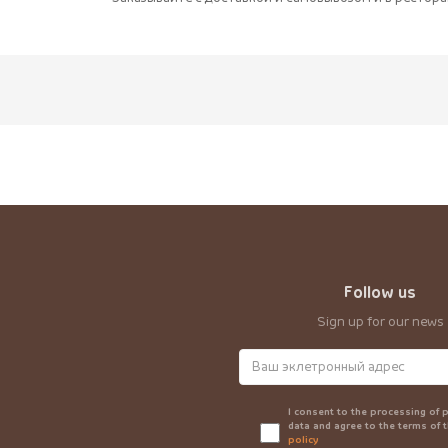
Follow us
Sign up for our news
I consent to the processing of 
data and agree to the terms of 
policy