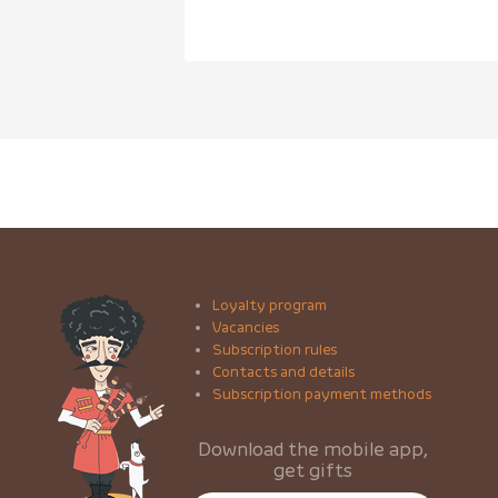
Loyalty program
Vacancies
Subscription rules
Contacts and details
Subscription payment methods
Download the mobile app,
get gifts