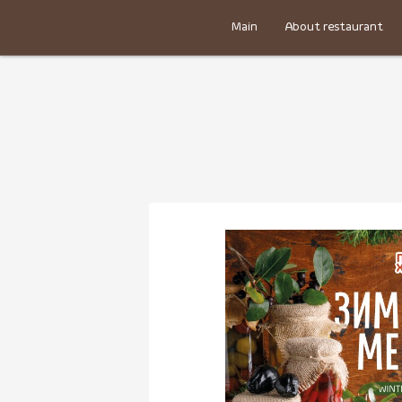
Main
About restaurant