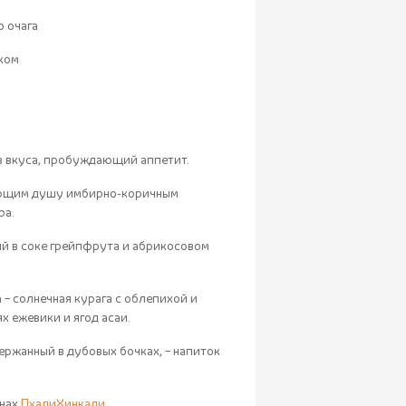
 очага
нком
ыв вкуса, пробуждающий аппетит.
вающим душу имбирно-коричным
ра.
ий в соке грейпфрута и абрикосовом
– солнечная курага с облепихой и
х ежевики и ягод асаи.
держанный в дубовых бочках, – напиток
анах
ПхалиХинкали