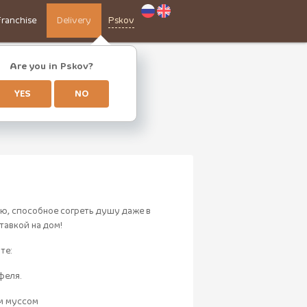
Franchise
Delivery
Pskov
Are you in Pskov?
YES
NO
ню, способное согреть душу даже в
тавкой на дом!
те:
феля.
м муссом