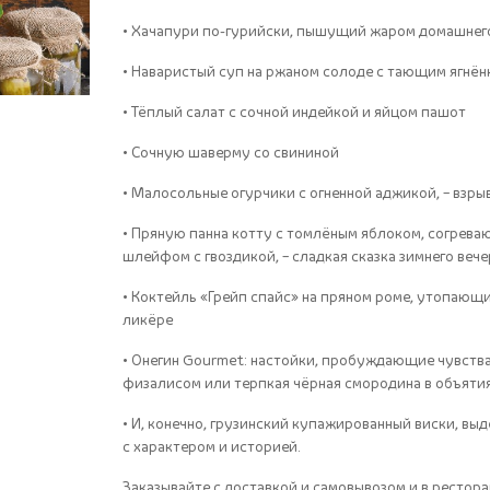
• Хачапури по-гурийски, пышущий жаром домашнего
• Наваристый суп на ржаном солоде с тающим ягнё
• Тёплый салат с сочной индейкой и яйцом пашот
• Сочную шаверму со свининой
• Малосольные огурчики с огненной аджикой, – взр
• Пряную панна котту с томлёным яблоком, согре
шлейфом с гвоздикой, – сладкая сказка зимнего вече
• Коктейль «Грейп спайс» на пряном роме, утопающ
ликёре
• Онегин Gourmet: настойки, пробуждающие чувства 
физалисом или терпкая чёрная смородина в объятия
• И, конечно, грузинский купажированный виски, вы
с характером и историей.
Заказывайте с доставкой и самовывозом и в рестор