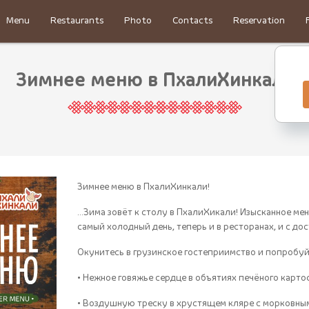
Menu
Restaurants
Photo
Contacts
Reservation
Зимнее меню в ПхалиХинкали
Зимнее меню в ПхалиХинкали!
...Зима зовёт к столу в ПхалиХикали! Изысканное ме
самый холодный день, теперь и в ресторанах, и с дос
Окунитесь в грузинское гостеприимство и попробуй
• Нежное говяжье сердце в объятиях печёного карто
• Воздушную треску в хрустящем кляре с морковны